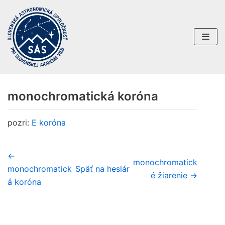
Preskočiť
na
obsah
monochromatická koróna
pozri:
E koróna
←
monochromatick
monochromatick
Späť na heslár
é žiarenie →
á koróna