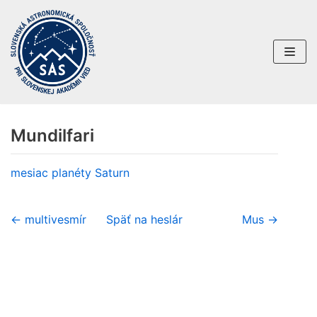
Preskočiť
na
obsah
Mundilfari
mesiac planéty
Saturn
← multivesmír
Späť na heslár
Mus →