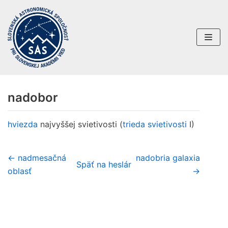
Preskočiť
na
obsah
nadobor
hviezda
najvyššej svietivosti (
trieda svietivosti
I)
← nadmesačná
nadobria galaxia
Späť na heslár
oblasť
→