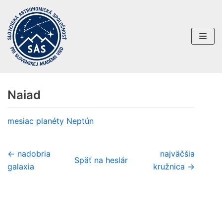
Preskočiť
na
obsah
Naiad
mesiac planéty
Neptún
← nadobria
najväčšia
Späť na heslár
galaxia
kružnica →