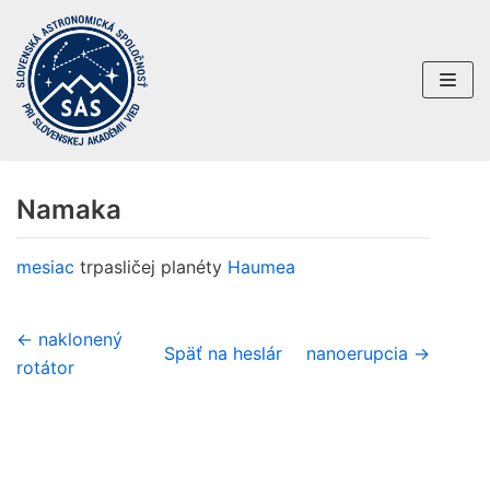
Preskočiť
na
obsah
Namaka
mesiac
trpasličej planéty
Haumea
← naklonený
Späť na heslár
nanoerupcia →
rotátor