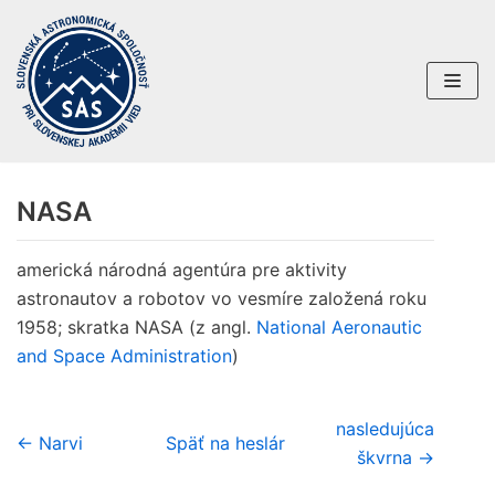
Preskočiť
na
obsah
NASA
americká národná agentúra pre aktivity
astronautov a robotov vo vesmíre založená roku
1958; skratka NASA (z angl.
National Aeronautic
and Space Administration
)
nasledujúca
← Narvi
Späť na heslár
škvrna →