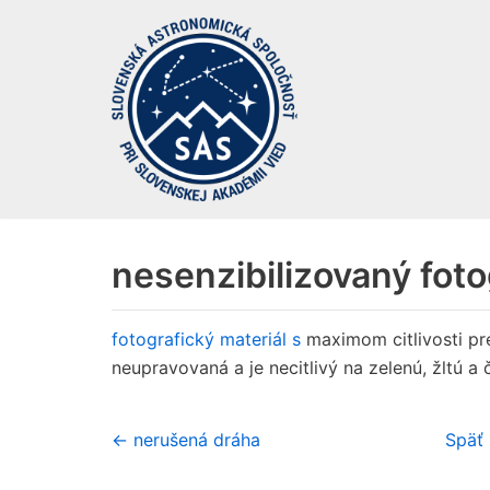
Preskočiť
na
obsah
nesenzibilizovaný foto
fotografický materiál
s
maximom citlivosti pre
neupravovaná a je necitlivý na zelenú, žltú a
← nerušená dráha
Späť 