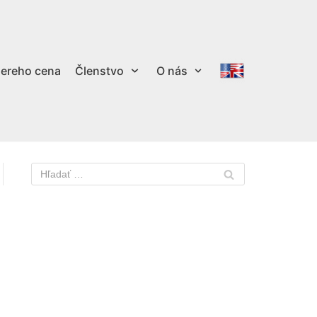
ereho cena
Členstvo
O nás