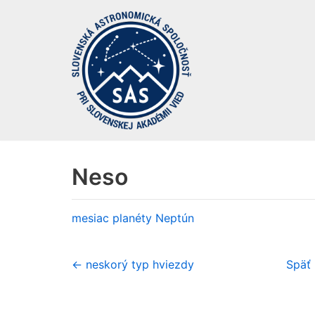
Preskočiť
na
obsah
Neso
mesiac planéty
Neptún
← neskorý typ hviezdy
Späť 