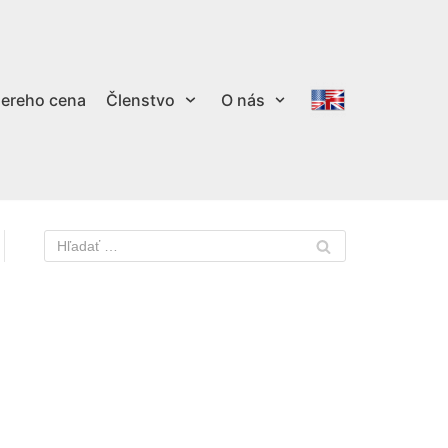
ereho cena
Členstvo
O nás