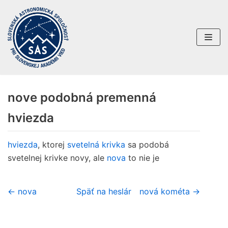
Preskočiť
na
obsah
nove podobná premenná
hviezda
hviezda
, ktorej
svetelná krivka
sa podobá
svetelnej krivke novy, ale
nova
to nie je
← nova
Späť na heslár
nová kométa →