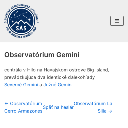
Preskočiť
na
obsah
Observatórium Gemini
centrála v Hilo na Havajskom ostrove Big Island,
prevádzkujúca dva identické ďalekohľady
Severné Gemini
a
Južné Gemini
← Observatórium
Observatórium La
Späť na heslár
Cerro Armazones
Silla →