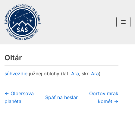
Preskočiť
na
obsah
Oltár
súhvezdie
južnej oblohy (lat.
Ara
, skr.
Ara
)
← Olbersova
Oortov mrak
Späť na heslár
planéta
komét →