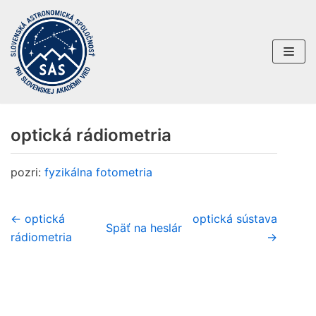
Preskočiť
na
obsah
optická rádiometria
pozri:
fyzikálna fotometria
← optická
optická sústava
Späť na heslár
rádiometria
→