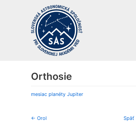
Preskočiť
na
obsah
Orthosie
mesiac planéty
Jupiter
← Orol
Späť 