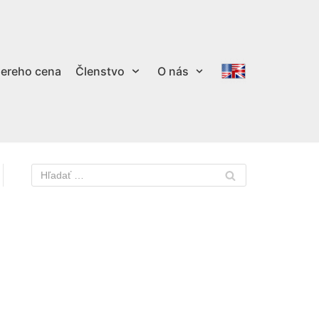
ereho cena
Členstvo
O nás