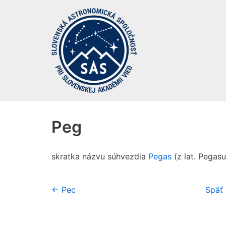
Preskočiť
na
obsah
Peg
skratka názvu súhvezdia
Pegas
(z lat. Pegasu
← Pec
Späť 