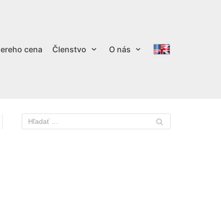
ereho cena
Členstvo
O nás