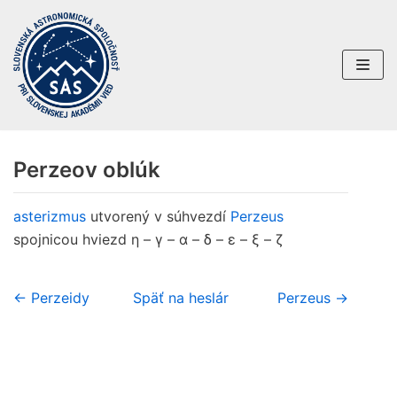
Preskočiť
na
obsah
Perzeov oblúk
asterizmus
utvorený v súhvezdí
Perzeus
spojnicou hviezd η – γ – α – δ – ε – ξ – ζ
← Perzeidy
Späť na heslár
Perzeus →