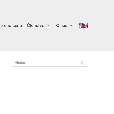
ereho cena
Členstvo
O nás