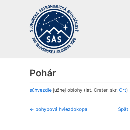
Preskočiť
na
obsah
Pohár
súhvezdie
južnej oblohy (lat. Crater, skr.
Crt
)
← pohybová hviezdokopa
Späť 