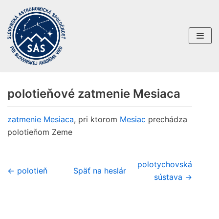
Preskočiť
na
obsah
polotieňové zatmenie Mesiaca
zatmenie Mesiaca
, pri ktorom
Mesiac
prechádza
polotieňom Zeme
polotychovská
← polotieň
Späť na heslár
sústava →