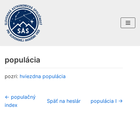
Preskočiť
na
obsah
populácia
pozri:
hviezdna populácia
← populačný
Späť na heslár
populácia I →
index