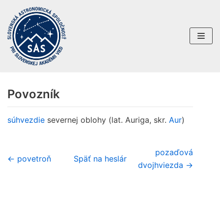
Preskočiť
na
obsah
Povozník
súhvezdie
severnej oblohy (lat. Auriga, skr.
Aur
)
pozaďová
← povetroň
Späť na heslár
dvojhviezda →