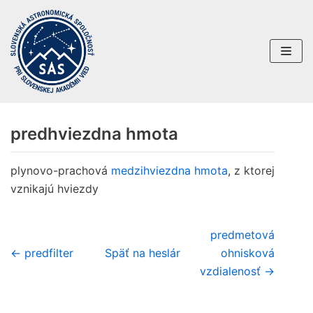
Preskočiť
na
obsah
predhviezdna hmota
plynovo-prachová
medzihviezdna hmota
, z ktorej
vznikajú hviezdy
predmetová
← predfilter
Späť na heslár
ohnisková
vzdialenosť →