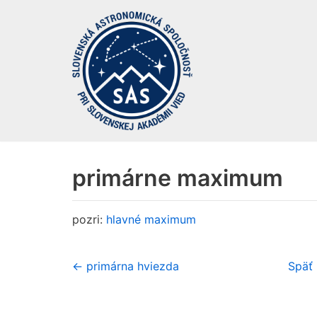
Preskočiť
na
obsah
primárne maximum
pozri:
hlavné maximum
← primárna hviezda
Späť 