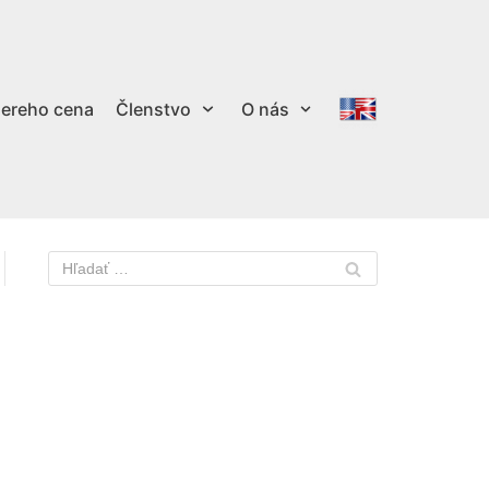
ereho cena
Členstvo
O nás