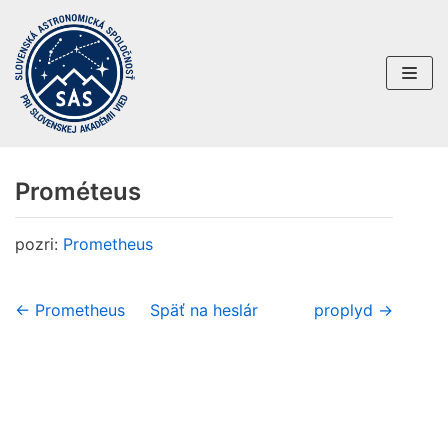
Preskočiť
na
obsah
Prométeus
pozri:
Prometheus
← Prometheus
Späť na heslár
proplyd →