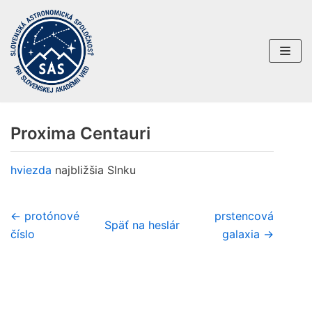
Preskočiť
na
obsah
Proxima Centauri
hviezda
najbližšia Slnku
← protónové
prstencová
Späť na heslár
číslo
galaxia →