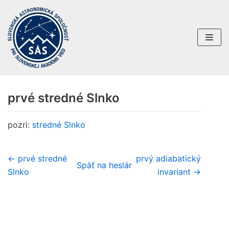
Preskočiť
na
obsah
prvé stredné Slnko
pozri:
stredné Slnko
← prvé stredné
prvý adiabatický
Späť na heslár
Slnko
invariant →