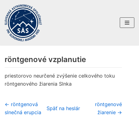
Preskočiť
na
obsah
röntgenové vzplanutie
priestorovo neurčené zvýšenie celkového toku
röntgenového žiarenia Slnka
← röntgenová
röntgenové
Späť na heslár
slnečná erupcia
žiarenie →