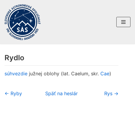
Preskočiť
na
obsah
Rydlo
súhvezdie
južnej oblohy (lat. Caelum, skr.
Cae
)
← Ryby
Späť na heslár
Rys →