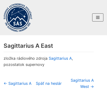
Preskočiť
na
obsah
Sagittarius A East
zložka rádiového zdroja
Sagittarius A
,
pozostatok supernovy
Sagittarius A
← Sagittarius A
Späť na heslár
West →