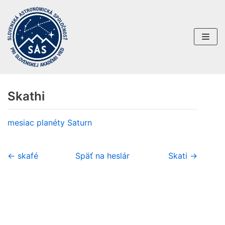
Preskočiť
na
obsah
Skathi
mesiac planéty
Saturn
← skafé
Späť na heslár
Skati →