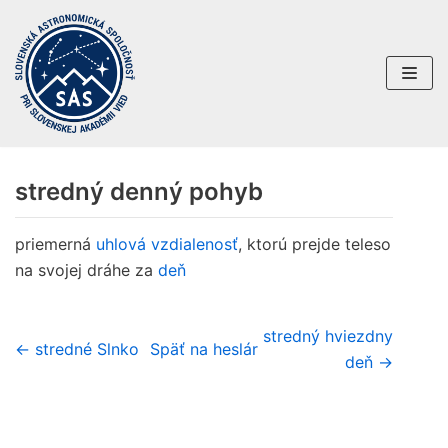
Preskočiť
na
obsah
stredný denný pohyb
priemerná
uhlová vzdialenosť
, ktorú prejde teleso
na svojej dráhe za
deň
stredný hviezdny
← stredné Slnko
Späť na heslár
deň →