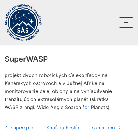
Preskočiť
na
obsah
SuperWASP
projekt dvoch robotických ďalekohľadov na
Kanárskych ostrovoch a v Južnej Afrike na
monitorovanie celej oblohy a na vyhľadávanie
tranzitujúcich extrasolárnych planét (skratka
WASP z angl. Wide Angle Search
for
Planets)
← superspln
Späť na heslár
superzem →