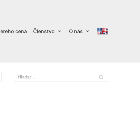
ereho cena
Členstvo
O nás