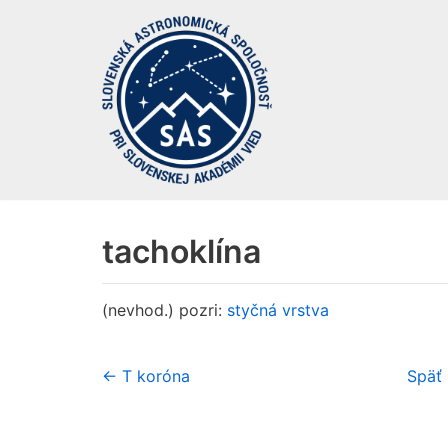
Preskočiť
na
obsah
tachoklína
(nevhod.) pozri:
styčná vrstva
← T koróna
Späť 