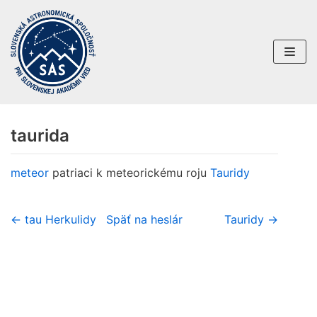
Preskočiť
na
obsah
taurida
meteor
patriaci k meteorickému roju
Tauridy
← tau Herkulidy
Späť na heslár
Tauridy →