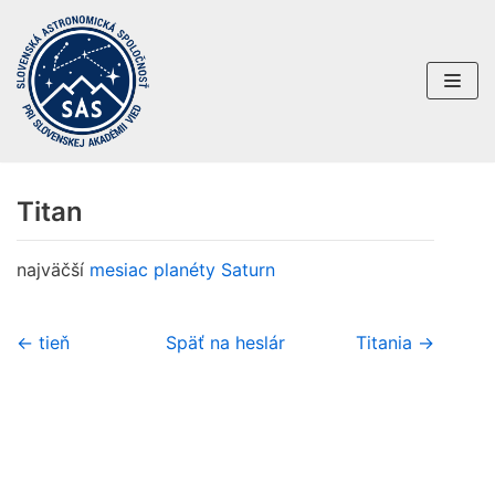
Preskočiť
na
obsah
Titan
najväčší
mesiac planéty
Saturn
← tieň
Späť na heslár
Titania →