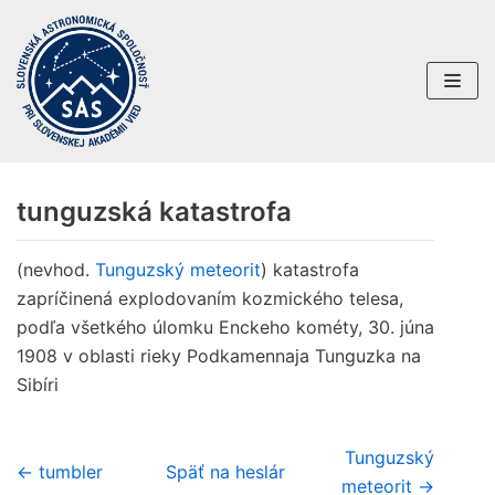
Preskočiť
na
obsah
tunguzská katastrofa
(nevhod.
Tunguzský meteorit
) katastrofa
zapríčinená explodovaním kozmického telesa,
podľa všetkého úlomku Enckeho kométy, 30. júna
1908 v oblasti rieky Podkamennaja Tunguzka na
Sibíri
Tunguzský
← tumbler
Späť na heslár
meteorit →