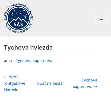
Preskočiť
na
obsah
Tychova hviezda
pozri:
Tychova supernova
← tvrdé
Tychova
röntgenové
Späť na heslár
supernova →
žiarenie