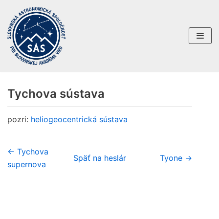
Preskočiť
na
obsah
Tychova sústava
pozri:
heliogeocentrická sústava
← Tychova
Späť na heslár
Tyone →
supernova