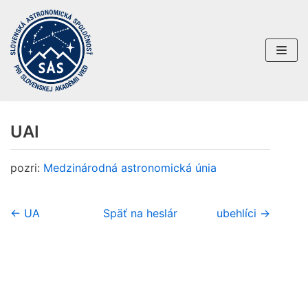
Preskočiť
na
obsah
UAI
pozri:
Medzinárodná astronomická únia
← UA
Späť na heslár
ubehlíci →