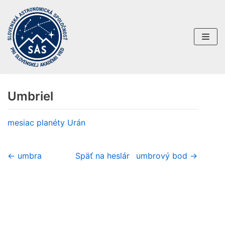
Preskočiť
na
obsah
Umbriel
mesiac planéty
Urán
← umbra
Späť na heslár
umbrový bod →