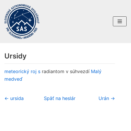
Preskočiť
na
obsah
Ursidy
meteorický roj
s
radiantom v súhvezdí
Malý
medveď
← ursida
Späť na heslár
Urán →