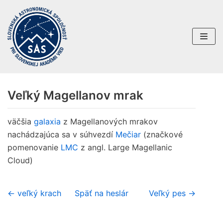
Preskočiť
na
obsah
Veľký Magellanov mrak
väčšia
galaxia
z Magellanových mrakov
nachádzajúca sa v súhvezdí
Mečiar
(značkové
pomenovanie
LMC
z angl. Large Magellanic
Cloud)
← veľký krach
Späť na heslár
Veľký pes →