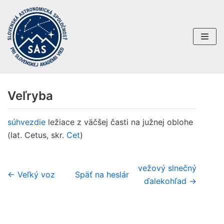
Preskočiť
na
obsah
Veľryba
súhvezdie
ležiace z väčšej časti na južnej oblohe
(lat. Cetus, skr.
Cet
)
vežový slnečný
← Veľký voz
Späť na heslár
ďalekohľad →