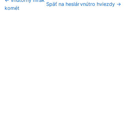
Späť na heslár
vnútro hviezdy →
komét