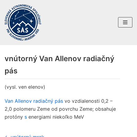
Preskočiť
na
obsah
vnútorný Van Allenov radiačný
pás
(vysl. ven elenov)
Van Allenov radiačný pás
vo vzdialenosti 0,2 –
2,0 polomeru Zeme od povrchu Zeme; obsahuje
protóny
s
energiami niekoľko MeV
← vnútorný mrak