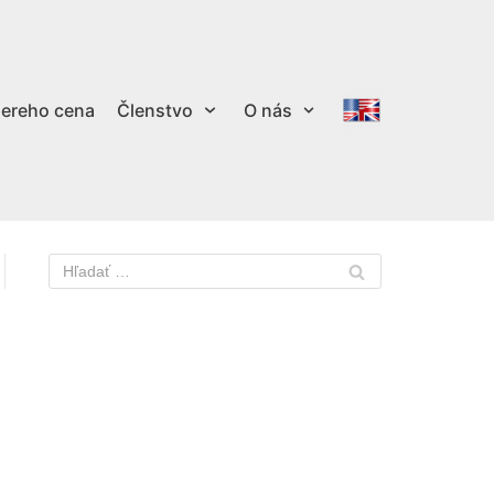
ereho cena
Členstvo
O nás