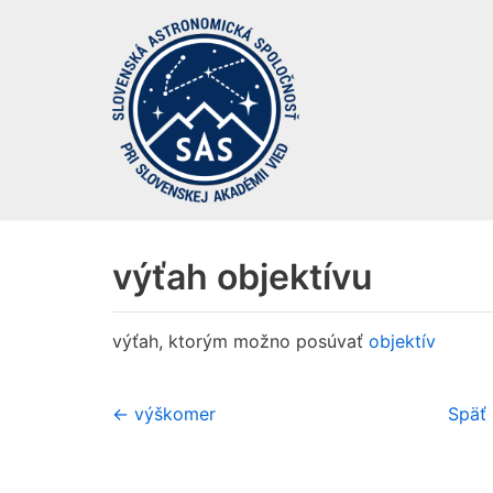
Preskočiť
na
obsah
výťah objektívu
výťah, ktorým možno posúvať
objektív
← výškomer
Späť 