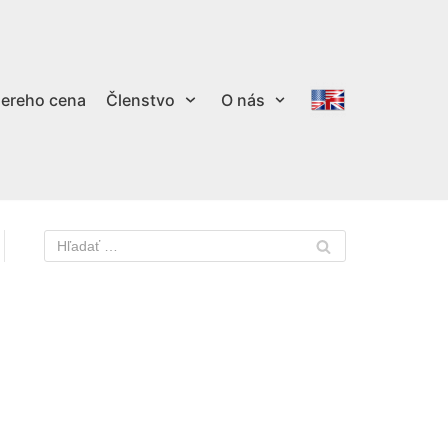
ereho cena
Členstvo
O nás