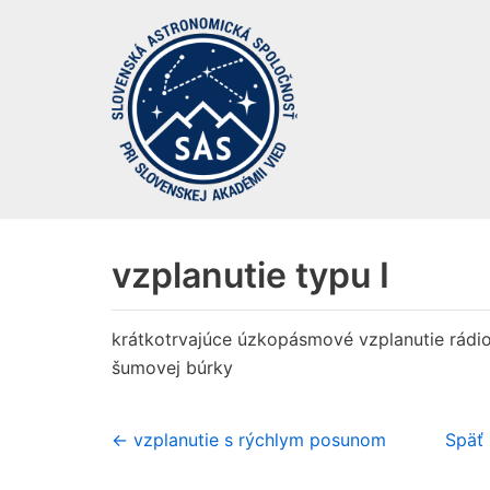
Preskočiť
na
obsah
vzplanutie typu I
krátkotrvajúce úzkopásmové vzplanutie rádi
šumovej búrky
← vzplanutie s rýchlym posunom
Späť 