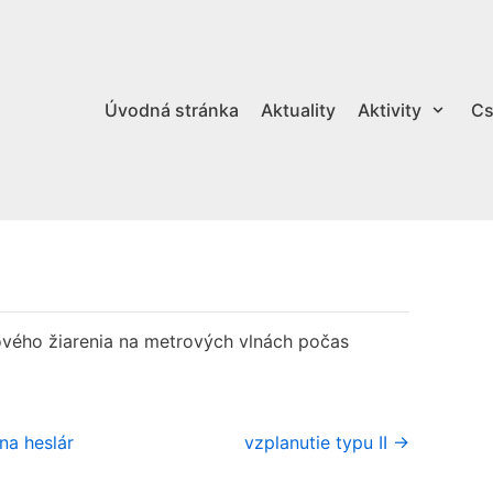
Úvodná stránka
Aktuality
Aktivity
Cs
ového žiarenia na metrových vlnách počas
na heslár
vzplanutie typu II →