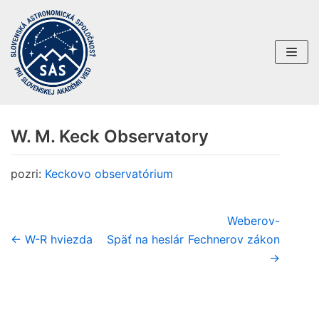
Preskočiť
na
obsah
W. M. Keck Observatory
pozri:
Keckovo observatórium
Weberov-
← W-R hviezda
Späť na heslár
Fechnerov zákon
→