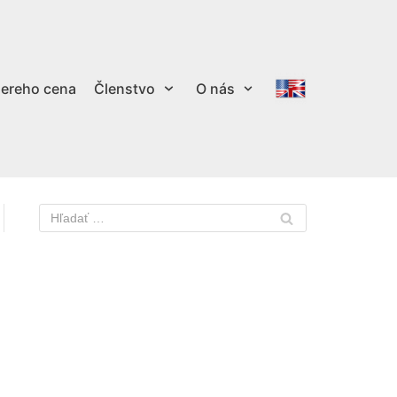
ereho cena
Členstvo
O nás