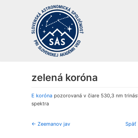
Preskočiť
na
obsah
zelená koróna
E koróna
pozorovaná v čiare 530,3 nm trinásť
spektra
← Zeemanov jav
Späť 