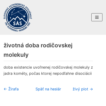
Preskočiť
na
obsah
životná doba rodičovskej
molekuly
doba existencie uvoľnenej rodičovskej molekuly z
jadra kométy, počas ktorej nepodľahne disociácii
← Žirafa
Späť na heslár
živý plot →