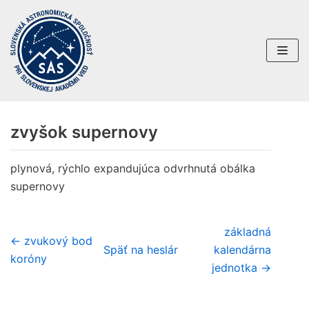
Preskočiť
na
obsah
zvyšok supernovy
plynová, rýchlo expandujúca odvrhnutá obálka
supernovy
základná
← zvukový bod
Späť na heslár
kalendárna
koróny
jednotka →