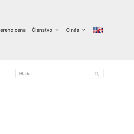
ereho cena
Členstvo
O nás