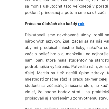
sa mohla uskutočniť táto veľkolepá v poradí
pokloniť princeznej a potom sme sa už začali 
Práca na úlohách ako každý
rok
Diskutovali sme navrhované úlohy, robili 
národných jazykov. Žiaľ, začali sa na nás v
aby mi predpísal miestne lieky, nakoľko s
začalo bolieť hrdlo aj manželku, no najhoršie
nami pani, ktorá mala študentov na starost
podrobnejšie vyšetrenie. Potvrdila nám, že sa
ďalej. Martin sa tiež necítil úplne zdravý
miestností značne sťažila prácu takmer celej
študenti sa zúčastňujú riešenia úloh, no keď
vidieť, že hodne bodov stratili na praktic
pripisovali aj zhoršenému zdravotnému stavu