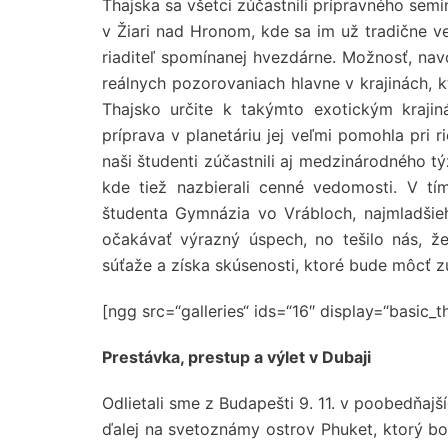
Thajska sa všetci zúčastnili prípravného semi
v Žiari nad Hronom, kde sa im už tradične 
riaditeľ spomínanej hvezdárne. Možnosť, nav
reálnych pozorovaniach hlavne v krajinách, 
Thajsko určite k takýmto exotickým krajin
príprava v planetáriu jej veľmi pomohla pri r
naši študenti zúčastnili aj medzinárodného 
kde tiež nazbierali cenné vedomosti. V t
študenta Gymnázia vo Vrábloch, najmladšie
očakávať výrazný úspech, no tešilo nás, 
súťaže a získa skúsenosti, ktoré bude môcť z
[ngg src=“galleries“ ids=“16″ display=“basic_
Prestávka, prestup a výlet v Dubaji
Odlietali sme z Budapešti 9. 11. v poobedňaj
ďalej na svetoznámy ostrov Phuket, ktorý bol