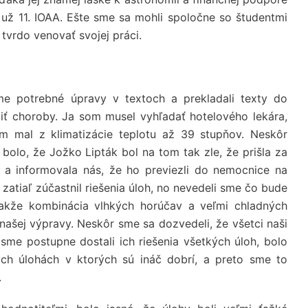
 už 11. IOAA. Ešte sme sa mohli spoločne so študentmi
tvrdo venovať svojej práci.
sme potrebné úpravy v textoch a prekladali texty do
aliť choroby. Ja som musel vyhľadať hotelového lekára,
om mal z klimatizácie teplotu až 39 stupňov. Neskôr
 bolo, že Jožko Lipták bol na tom tak zle, že prišla za
i a informovala nás, že ho previezli do nemocnice na
 zatiaľ zúčastnil riešenia úloh, no nevedeli sme čo bude
, takže kombinácia vlhkých horúčav a veľmi chladných
 našej výpravy. Neskôr sme sa dozvedeli, že všetci naši
 sme postupne dostali ich riešenia všetkých úloh, bolo
kých úlohách v ktorých sú ináč dobrí, a preto sme to
.