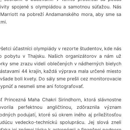
tivity spojené s olympiádou a samotnou súťažou. Nás
 Marriott na pobreží Andamanského mora, aby sme sa
mi.
všetci účastníci olympiády v rezorte študentov, kde nás
šho pobytu v Thajsku. Našich organizátorov a nám už
orky sme zrazu videli oblečených v nádherných bielych
ástavami 44 krajín, každá výprava mala určené miesto
všade boli kvety. Do sály sme prešli cez monitorovacie
ypnúť a nesmeli sme ani fotografovať.
ť Princezná Maha Chakri Sirindhorn, ktorá slávnostne
vorila perfektnou angličtinou, zdôraznila význam
ných podujatí, ktoré sú okrem iného aj príležitosťou
udúcu vedecko-technickú spoluprácu. Jej slová zneli
ďaka jej známej láske k astronómii a finančnej podpore