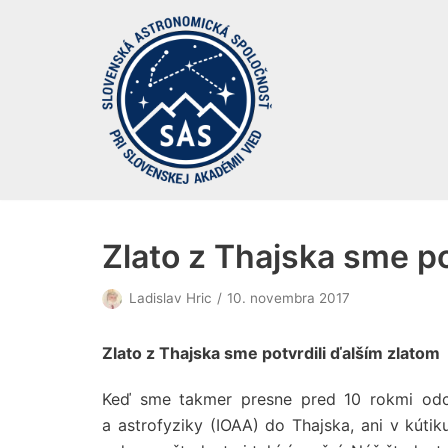
Preskočiť
na
obsah
Zlato z Thajska sme po
Ladislav Hric
10. novembra 2017
Zlato z Thajska sme potvrdili ďalším zlatom
Keď sme takmer presne pred 10 rokmi odc
a astrofyziky (IOAA) do Thajska, ani v kúti