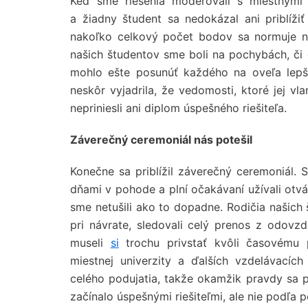
Keď sme riešenia moderovali s miestnymi h
a žiadny študent sa nedokázal ani priblíži
nakoľko celkový počet bodov sa normuje na
našich študentov sme boli na pochybách, či
mohlo ešte posunúť každého na oveľa lepši
neskôr vyjadrila, že vedomosti, ktoré jej vl
nepriniesli ani diplom úspešného riešiteľa.
Záverečný ceremoniál nás potešil
Konečne sa priblížil záverečný ceremoniál. S
dňami v pohode a plní očakávaní užívali otvá
sme netušili ako to dopadne. Rodičia našich 
pri návrate, sledovali celý prenos z odovzd
museli
si
trochu privstať kvôli časovému p
miestnej univerzity a ďalších vzdelávacích 
celého podujatia, takže okamžik pravdy sa pr
začínalo úspešnými riešiteľmi, ale nie podľa p