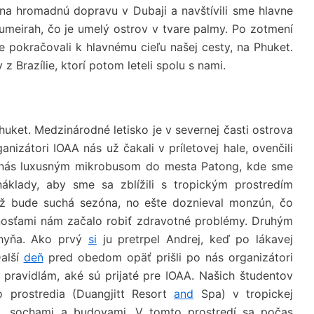
 na hromadnú dopravu v Dubaji a navštívili sme hlavne
Jumeirah, čo je umelý ostrov v tvare palmy. Po zotmení
e pokračovali k hlavnému cieľu našej cesty, na Phuket.
z Brazílie, ktorí potom leteli spolu s nami.
uket. Medzinárodné letisko je v severnej časti ostrova
nizátori IOAA nás už čakali v príletovej hale, ovenčili
i nás luxusným mikrobusom do mesta Patong, kde sme
áklady, aby sme sa zblížili s tropickým prostredím
už bude suchá sezóna, no ešte doznieval monzún, čo
tnosťami nám začalo robiť zdravotné problémy. Druhým
chyňa. Ako prvý
si
ju pretrpel Andrej, keď po lákavej
Ďalší
deň
pred obedom opäť prišli po nás organizátori
pravidlám, aké sú prijaté pre IOAA. Našich študentov
 prostredia (Duangjitt Resort
and
Spa) v tropickej
mi, sochami a budovami. V tomto prostredí sa počas