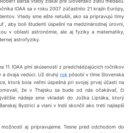
Róbert Barsa vtedy získal pre Slovensko zlatú medailu.
čníka IOAA sa v roku 2007 zúčastnilo 21 krajín Európy,
entov. Vtedy sme ešte netušili, ako sa pripravujú tímy
uť , aby boli študenti úspešní na medzinárodnej úrovni,
ou v oblasti astronómie, ale aj fyziky a matematiky,
ernej astrofyziky.
na 11. IOAA plní skúseností z predchádzajúcich ročníkov
v a dvaja vedúci. Už druhý
rok
pôsobí v tíme Slovenska
e, ktorá bola veľmi úspešná pri svojej prvej účasti na
movali, že v Thajsku sa bude od nás očakávať, či
jväčšie nádeje sme vkladali do Jožka Liptáka, ktorý
kej Bystrici a vlani v Indii skončil ako tretí najlepší
 možností aj pripravujeme. Tesne pred odchodom do