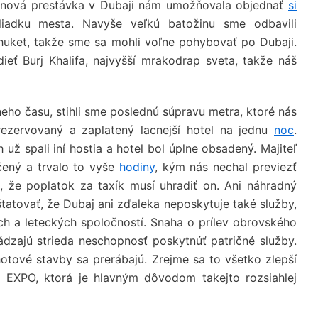
dinová prestávka v Dubaji nám umožňovala objednať
si
iadku mesta. Navyše veľkú batožinu sme odbavili
Phuket, takže sme sa mohli voľne pohybovať po Dubaji.
dieť Burj Khalifa, najvyšší mrakodrap sveta, takže náš
eho času, stihli sme poslednú súpravu metra, ktoré nás
ezervovaný a zaplatený lacnejší hotel na jednu
noc
.
už spali iní hostia a hotel bol úplne obsadený. Majiteľ
čený a trvalo to vyše
hodiny
, kým nás nechal previezť
, že poplatok za taxík musí uhradiť on. Ani náhradný
tatovať, že Dubaj ani zďaleka neposkytuje také služby,
ch a leteckých spoločností. Snaha o prílev obrovského
hádzajú strieda neschopnosť poskytnúť patričné služby.
tové stavby sa prerábajú. Zrejme sa to všetko zlepší
 EXPO, ktorá je hlavným dôvodom takejto rozsiahlej