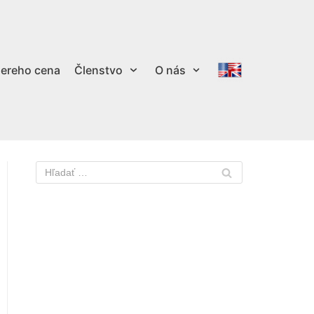
ereho cena
Členstvo
O nás