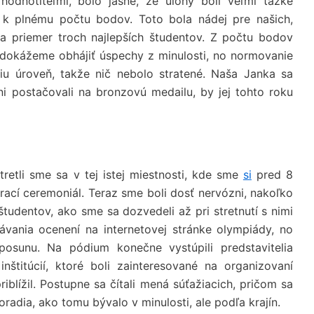
odnotiteľmi, bolo jasné, že úlohy boli veľmi ťažké
ť k plnému počtu bodov. Toto bola nádej pre našich,
 priemer troch najlepších študentov. Z počtu bodov
 dokážeme obhájiť úspechy z minulosti, no normovanie
u úroveň, takže nič nebolo stratené. Naša Janka sa
ani postačovali na bronzovú medailu, by jej tohto roku
tretli sme sa v tej istej miestnosti, kde sme
si
pred 8
rací ceremoniál. Teraz sme boli dosť nervózni, nakoľko
študentov, ako sme sa dozvedeli až pri stretnutí s nimi
ávania ocenení na internetovej stránke olympiády, no
osunu. Na pódium konečne vystúpili predstavitelia
inštitúcií, ktoré boli zainteresované na organizovaní
iblížil. Postupne sa čítali mená súťažiacich, pričom sa
oradia, ako tomu bývalo v minulosti, ale podľa krajín.