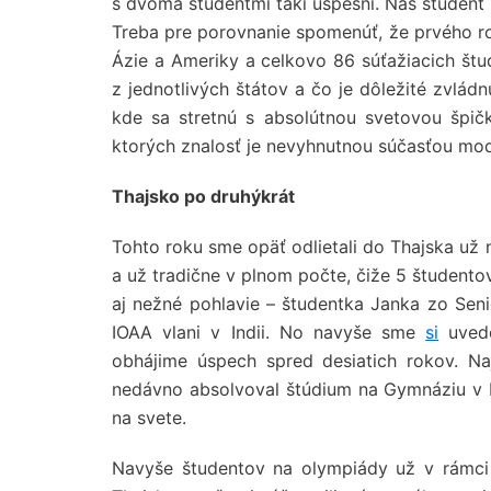
s dvoma študentmi takí úspešní. Náš študent 
Treba pre porovnanie spomenúť, že prvého ro
Ázie a Ameriky a celkovo 86 súťažiacich štud
z jednotlivých štátov a čo je dôležité zvládn
kde sa stretnú s absolútnou svetovou špičk
ktorých znalosť je nevyhnutnou súčasťou mod
Thajsko po druhýkrát
Tohto roku sme opäť odlietali do Thajska už 
a už tradične v plnom počte, čiže 5 študento
aj nežné pohlavie – študentka Janka zo Senic
IOAA vlani v Indii. No navyše sme
si
uvedo
obhájime úspech spred desiatich rokov. Na
nedávno absolvoval štúdium na Gymnáziu v Bans
na svete.
Navyše študentov na olympiády už v rámci