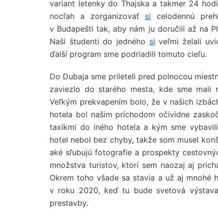
variant letenky do Thajska a takmer 24 ho
nocľah a zorganizovať
si
celodennú prehl
v Budapešti tak, aby nám ju doručili až na 
Naši študenti do jedného
si
veľmi želali uvi
ďalší program sme podriadili tomuto cieľu.
Do Dubaja sme prileteli pred polnocou miestn
zaviezlo do starého mesta, kde sme mali r
Veľkým prekvapením bolo, že v našich izbách 
hotela bol našim príchodom očividne zasko
taxíkmi do iného hotela a kým sme vybavili
hotel nebol bez chyby, takže som musel konš
aké sľubujú fotografie a prospekty cestovný
množstva turistov, ktorí sem naozaj aj pric
Okrem toho všade sa stavia a už aj mnohé ho
v roku 2020, keď tu bude svetová výstava
prestavby.