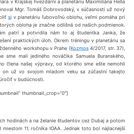
nára v Krajskej hvezdárni a planetáriu Maximiliána Hella
venoval Mgr. Tomáš Dobrovodský, v súčasnosti už nový
oliť
si
v planetáriu ľubovoľnú oblohu, veľmi pomáha pri
ktorých obloha je značne odlišná od našich podmienok.
ám patrí a potvrdila nám to aj študentka Janka, že
iešení praktických úloh. Okrem tréningu v planetáriu sa
týždenného workshopu v Prahe (
Kozmos
4/2017, str. 37),
íme sme mali jediného nováčika Samuela Buranského,
ho člena našej výpravy, od ktorého sme ešte nemohli
že on už vo svojom mladom veku sa zúčastní takejto
úročiť v budúcnosti.
thumbnail“ thumbnail_crop=“0″]
ších hodinách a na želanie študentov cez Dubaj a potom
 miestom 11. ročníka IOAA. Jednak toto bol najlacnejší