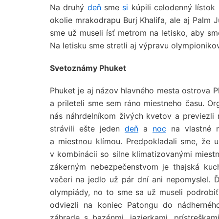
Na druhý
deň
sme
si
kúpili celodenný lístok
okolie mrakodrapu Burj Khalifa, ale aj Palm 
sme už museli ísť metrom na letisko, aby sm
Na letisku sme stretli aj výpravu olympionikov 
Svetoznámy Phuket
Phuket je aj názov hlavného mesta ostrova Ph
a prileteli sme sem ráno miestneho času. Orga
nás náhrdelníkom živých kvetov a previezl
strávili ešte jeden
deň
a
noc
na vlastné n
a miestnou klímou. Predpokladali sme, že 
v kombinácii so silne klimatizovanými mies
zákerným nebezpečenstvom je thajská ku
večeri na jedlo už pár dní ani nepomyslel. 
olympiády, no to sme sa už museli podrobiť 
odviezli na koniec Patongu do nádherného
záhrade s bazénmi, jazierkami, prístreška