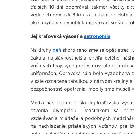
ďalších 10 dní odohrávali takmer všetky ak
vedúcich odviezli 6 km za mesto do Hotela
ako obyčajne nemohli kontaktovať so študent
Jej kráľovská výsosť a
astronómia
Na druhý
deň
skoro ráno sme sa opäť stretli 
čakala najslávnostnejšia chvíľa celého ná
známych thajských profesorov, ale aj profes
uniformách. Obrovská sála bola vyzdobená z
v sále označené tabuľkou s názvom krajiny a 
bezpečnostné opatrenia, mobily sme museli v
Medzi nás potom prišla Jej kráľovská výsos
otvorila olympiádu. Účastníkom sa priho
vzdelávania mládeže a podobných medzinárod
na nadviazanie priateľských vzťahov pre b
veľmi majestátne a zainteresovane, veď iba v